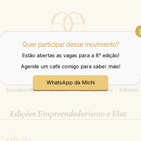
Quer participar desse movimento?
Estão abertas as vagas para a 8° edição!
Agende um café comigo para saber mais!
Mulheres que transbordam nos negócios e na vida.
WhatsApp da Michi
Encontros Master
Na Mídia
Quero participar
Editoriais
Edições Empreendedorismo e Elas
ª edição