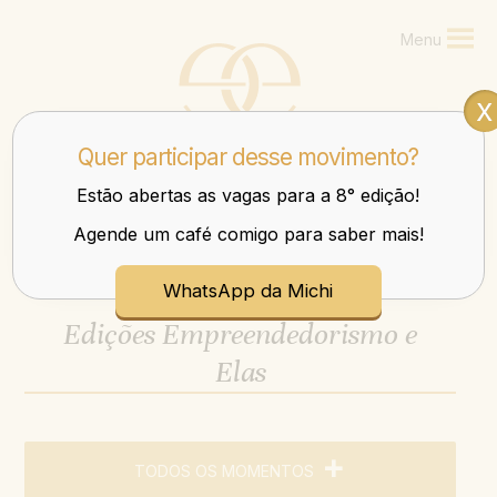
Menu
x
Quer participar desse movimento?
Estão abertas as vagas para a 8° edição!
Agende um café comigo para saber mais!
Mulheres que transbordam nos negócios e na vida.
WhatsApp da Michi
Edições Empreendedorismo e
Elas
TODOS OS MOMENTOS