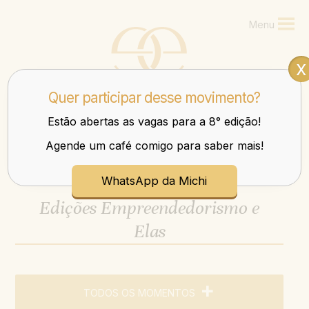
Menu
x
Quer participar desse movimento?
Estão abertas as vagas para a 8° edição!
Agende um café comigo para saber mais!
Mulheres que transbordam nos negócios e na vida.
WhatsApp da Michi
Edições Empreendedorismo e
Elas
TODOS OS MOMENTOS