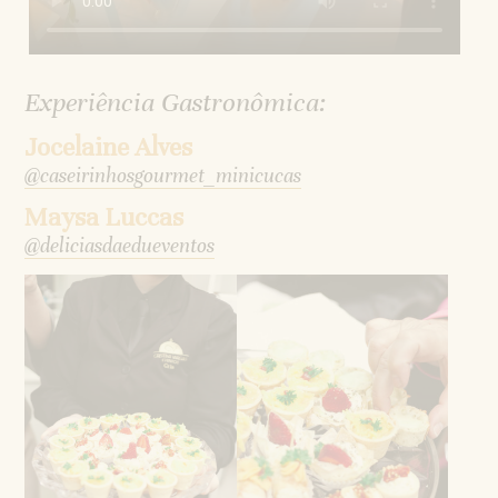
Experiência Gastronômica:
Jocelaine Alves
@caseirinhosgourmet_minicucas
Maysa Luccas
@deliciasdaedueventos