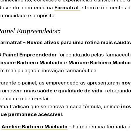
O evento aconteceu na
Farmatrat
e trouxe momentos d
utocuidado e propósito.
Painel Empreendedor:
armatrat – Novos ativos para uma rotina mais saudá
O
Painel Empreendedor
foi conduzido pelas farmacêut
Josane Barbiero Machado
e
Mariane Barbiero Macha
m manipulação e inovação farmacêutica.
urante o painel, as empreendedoras apresentaram
nov
promovem
mais saúde e qualidade de vida
, reforçand
iência e o bem-estar.
ma tradição que se renova a cada fórmula, unindo
ino
que permanece acessível
.
Anelise Barbiero Machado
– Farmacêutica formada p