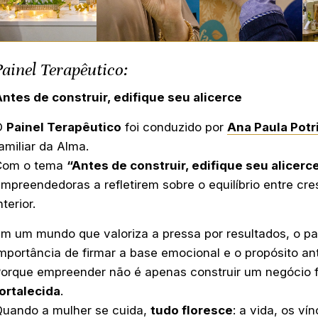
Painel Terapêutico:
ntes de construir, edifique seu alicerce
O
Painel Terapêutico
foi conduzido por
Ana Paula Potr
amiliar da Alma.
Com o tema
“Antes de construir, edifique seu alicerc
mpreendedoras a refletirem sobre o equilíbrio entre cre
nterior.
m um mundo que valoriza a pressa por resultados, o pai
mportância de firmar a base emocional e o propósito an
orque empreender não é apenas construir um negócio f
ortalecida
.
uando a mulher se cuida,
tudo floresce
: a vida, os ví