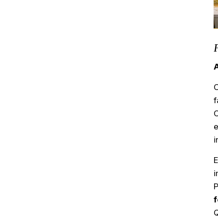
A
f
e
i
E
i
P
f
Q