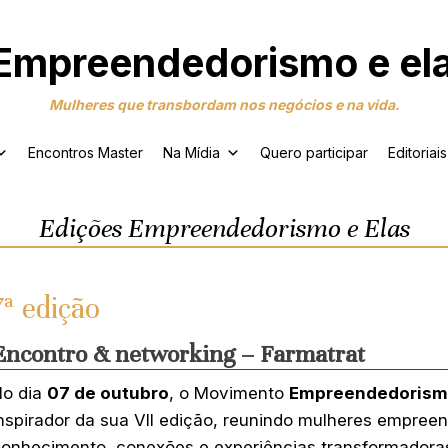
Mulheres que transbordam nos negócios e na vida.
Encontros Master
Na Mídia
Quero participar
Editoriais
Edições Empreendedorismo e Elas
7ª edição
Encontro & networking – Farmatrat
No dia
07 de outubro
, o Movimento
Empreendedorismo
nspirador da sua VII edição, reunindo mulheres empree
onhecimento, conexões e experiências transformadora