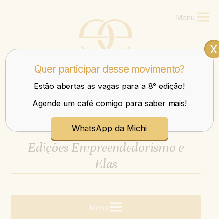
Menu
x
Quer participar desse movimento?
Estão abertas as vagas para a 8° edição!
Agende um café comigo para saber mais!
Mulheres que transbordam nos negócios e na vida.
WhatsApp da Michi
Edições Empreendedorismo e
Elas
Menu