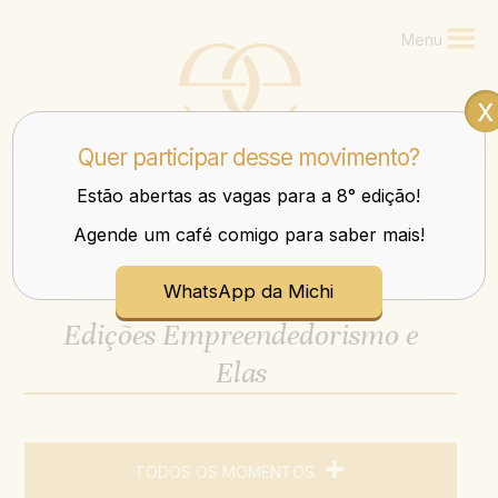
Menu
x
Quer participar desse movimento?
Estão abertas as vagas para a 8° edição!
Agende um café comigo para saber mais!
Mulheres que transbordam nos negócios e na vida.
WhatsApp da Michi
Edições Empreendedorismo e
Elas
TODOS OS MOMENTOS