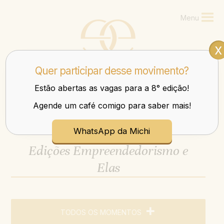
Menu
x
Quer participar desse movimento?
Estão abertas as vagas para a 8° edição!
Agende um café comigo para saber mais!
Mulheres que transbordam nos negócios e na vida.
WhatsApp da Michi
Edições Empreendedorismo e
Elas
TODOS OS MOMENTOS