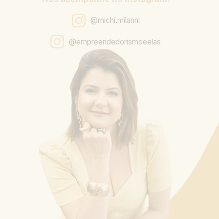
@michi.milanni
@empreendedorismoeelas