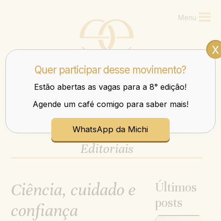
Menu
x
Quer participar desse movimento?
Estão abertas as vagas para a 8° edição!
Agende um café comigo para saber mais!
Mulheres que transbordam nos negócios e na vida.
WhatsApp da Michi
Editoriais
Ciência, cuidado e
Últimos
posts
confiança