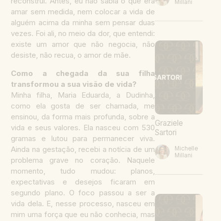
reconstruí. Antes, eu não sabia o que era
Millani
amar sem medida, nem colocar a vida de
alguém acima da minha sem pensar duas
vezes. Foi ali, no meio da dor, que entendi:
existe um amor que não negocia, não
desiste, não recua, o amor de mãe.
Como a chegada da sua filha
transformou a sua visão de vida?
Minha filha, Maria Eduarda, a Dudinha,
como ela gosta de ser chamada, me
ensinou, da forma mais profunda, sobre a
Graziele
vida e seus valores. Ela nasceu com 530
Sartori
gramas e lutou para permanecer viva.
Michelle
Ainda na gestação, recebi a notícia de um
Millani
problema grave no coração. Naquele
momento, tudo mudou: planos,
expectativas e desejos ficaram em
segundo plano. O foco passou a ser a
vida dela. E, nesse processo, nasceu em
mim uma força que eu não conhecia, mas