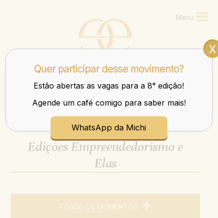
Menu
x
Quer participar desse movimento?
Estão abertas as vagas para a 8° edição!
Agende um café comigo para saber mais!
Mulheres que transbordam nos negócios e na vida.
WhatsApp da Michi
Edições Empreendedorismo e
Elas
TODOS OS MOMENTOS