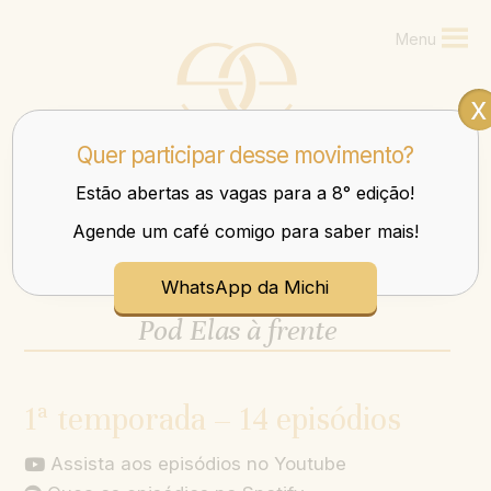
Menu
x
Quer participar desse movimento?
Estão abertas as vagas para a 8° edição!
Agende um café comigo para saber mais!
Mulheres que transbordam nos negócios e na vida.
WhatsApp da Michi
Pod Elas à frente
1ª temporada – 14 episódios
Assista aos episódios no Youtube