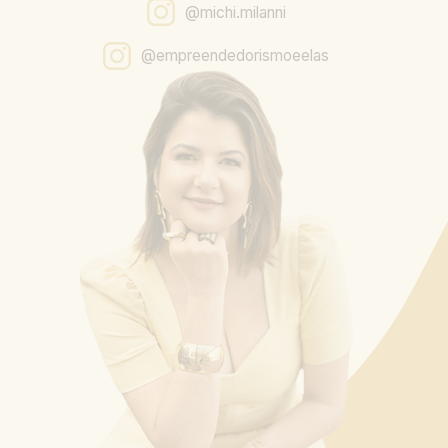
@michi.milanni
@empreendedorismoeelas