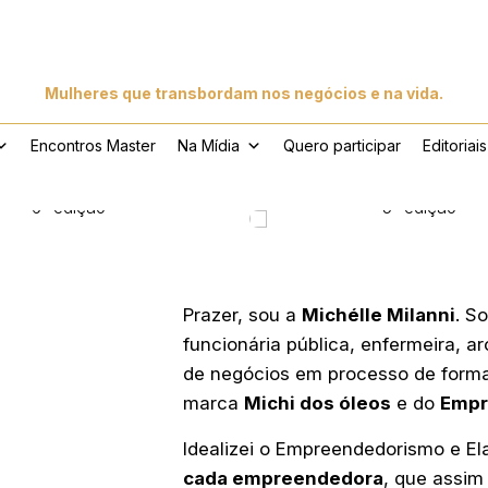
Mulheres que transbordam nos negócios e na vida.
Encontros Master
Na Mídia
Quero participar
Editoriais
6ª edição
5ª edição
Prazer, sou a
Michélle Milanni
. S
funcionária pública, enfermeira, 
de negócios em processo de form
marca
Michi dos óleos
e do
Empr
Idealizei o Empreendedorismo e Ela
cada empreendedora
, que assim