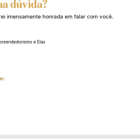
ma dúvida?
carei imensamente honrada em falar com você.
preendedorismo e Elas
m: